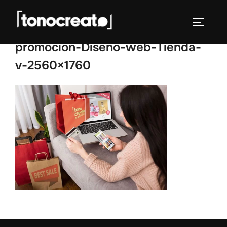
Saltar
al
ALTERN
contenido
promocion-Diseno-web-Tienda-
v-2560×1760